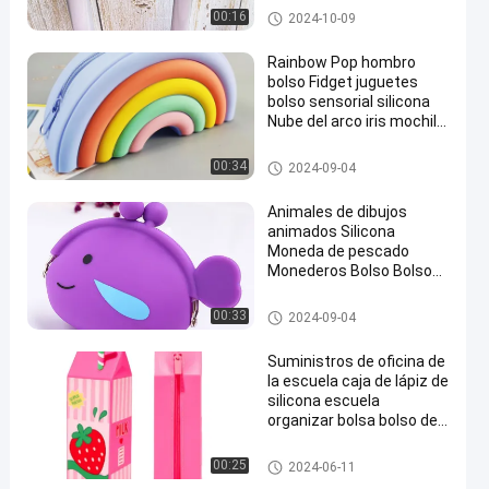
etiquetas identificadores
Papelería de silicona
00:16
2024-10-09
Rainbow Pop hombro
bolso Fidget juguetes
bolso sensorial silicona
Nube del arco iris mochila
para niñas Casilla de lápiz
de lápiz para niños
Caja de lápices de silicona
00:34
2024-09-04
regalos
Animales de dibujos
animados Silicona
Moneda de pescado
Monederos Bolso Bolso
de auriculares Para el
premio de la escuela
Caja de lápices de silicona
00:33
2024-09-04
Regalos Bolso de bolso
Navidad Regalo de
Suministros de oficina de
cumpleaños
la escuela caja de lápiz de
silicona escuela
organizar bolsa bolso de
lápiz de gran capacidad
bolso para niño
Caja de lápices de silicona
00:25
2024-06-11