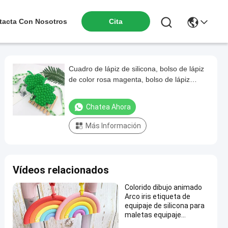
tacta Con Nosotros
Cita
Cuadro de lápiz de silicona, bolso de lápiz
de color rosa magenta, bolso de lápiz
pequeño, bolso de lápiz estético
Chatea Ahora
Más Información
Vídeos relacionados
Colorido dibujo animado
Arco iris etiqueta de
equipaje de silicona para
maletas equipaje
equipaje de viaje