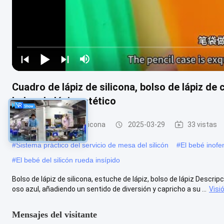
Cuadro de lápiz de silicona, bolso de lápiz de
bolso de lápiz estético
Caja de lápices de silicona
2025-03-29
33 vistas
#
Sistema práctico del servicio de mesa del silicón
#
El bebé inofe
#
El bebé del silicón rueda insípido
Bolso de lápiz de silicona, estuche de lápiz, bolso de lápiz Descrip
oso azul, añadiendo un sentido de diversión y capricho a su ...
Visi
Mensajes del visitante